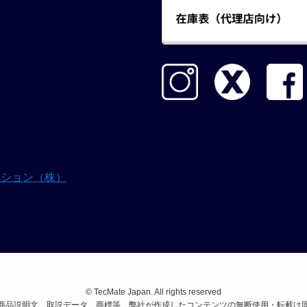
ーション（株）
©
TecMate Japan. All rights reserved
商品説明文、取説データ、商標等、弊社が作成したコンテンツの無断使用・転載は