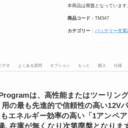
本商品は廃盤となっています
商品コード
：TM347
カテゴリー
：
バッテリー充電
ビデオ
よくある質問
オプション
もっと
購入
仕様
 Dual Programは、高性能またはツーリ
用の最も先進的で信頼性の高い12V
最もエネルギー効率の高い「1アンペア
以降, 在庫が無くなり次第廃盤となりま