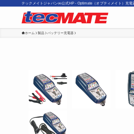
テックメイトジャパン㈱公式HP - Optimate（オプティメイト）充
ホーム
製品
バッテリー充電器