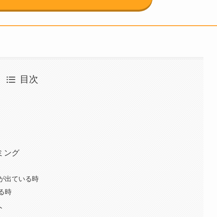
目次
ミング
が出ている時
る時
ト