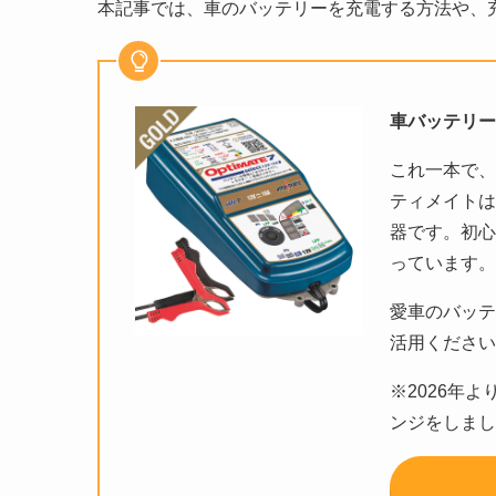
本記事では、車のバッテリーを充電する方法や、
車バッテリー
これ一本で
ティメイト
器です。初
っています
愛車のバッ
活用くださ
※2026年よ
ンジをしま