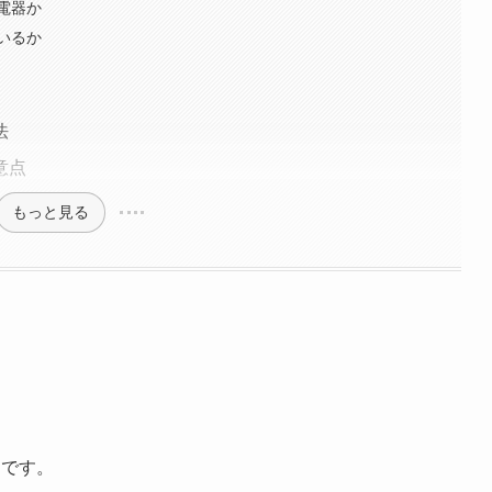
電器か
いるか
法
意点
もっと見る
つです。